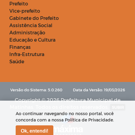
Prefeito
Vice-prefeito
Gabinete do Prefeito
Assistência Social
Administração
Educação e Cultura
Finanças
Infra-Estrutura
Saúde
Versão do Sistema: 5.0.260
Data da Versão: 19/03/2026
Copyright © 2026 Prefeitura Municipal de
Matinhas. Todos os direitos reservados.
SUBIR
Ao continuar navegando no nosso portal, você
concorda com a nossa Política de Privacidade.
Ok, entendi!