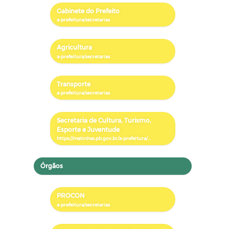
Gabinete do Prefeito
Agricultura
Transporte
Secretaria de Cultura, Turismo,
Esporte e Juventude
Órgãos
PROCON