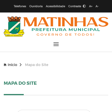
Telefones
Ouvidoria
Acessibilidade
Contraste
A+
A-
Início
Mapa do Site
MAPA DO SITE