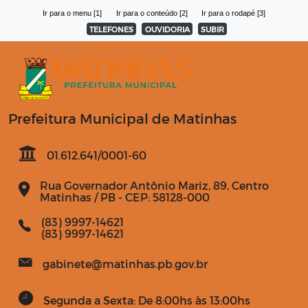
Ir para o menu [1]
Ir para o conteúdo [2]
Ir para o rodapé [3]
TELEFONES
OUVIDORIA
SUBIR
Prefeitura Municipal de Matinhas
01.612.641/0001-60
Rua Governador Antônio Mariz, 89, Centro
Matinhas / PB - CEP: 58128-000
(83) 9997-14621
(83) 9997-14621
gabinete@matinhas.pb.gov.br
Segunda a Sexta: De 8:00hs às 13:00hs