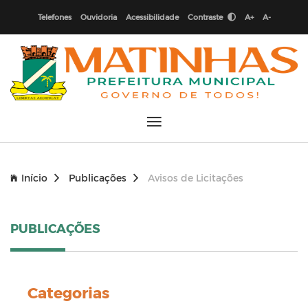
Telefones
Ouvidoria
Acessibilidade
Contraste
A+
A-
Início
Publicações
Avisos de Licitações
PUBLICAÇÕES
Categorias