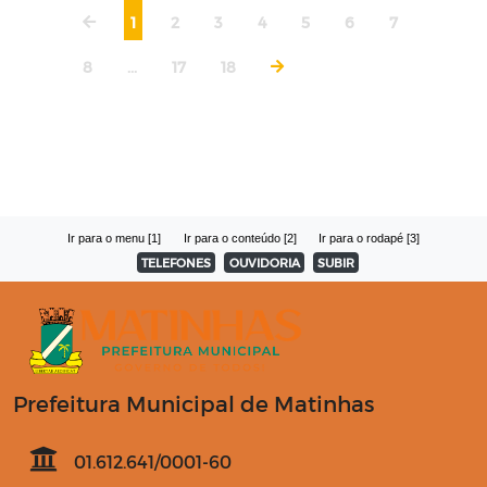
1
2
3
4
5
6
7
8
...
17
18
Ir para o menu [1]
Ir para o conteúdo [2]
Ir para o rodapé [3]
TELEFONES
OUVIDORIA
SUBIR
Prefeitura Municipal de Matinhas
01.612.641/0001-60