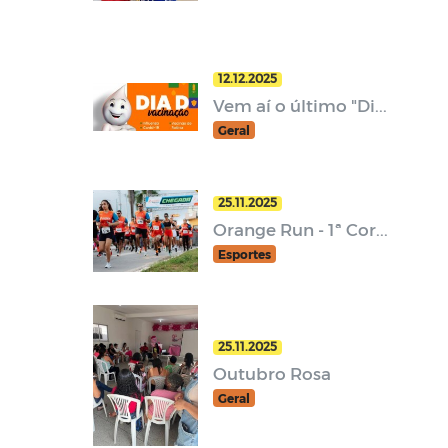
12.12.2025
Vem aí o último "Di...
Geral
25.11.2025
Orange Run - 1ª Cor...
Esportes
25.11.2025
Outubro Rosa
Geral