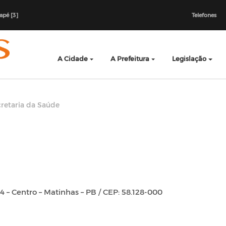
dapé [3]
Telefones
A Cidade
A Prefeitura
Legislação
retaria da Saúde
 – Centro – Matinhas – PB / CEP: 58.128-000