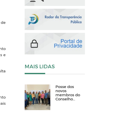
 de
nto
s e
MAIS LIDAS
lta
Posse dos
novos
membros do
nto
Conselho
Tutelar de
ais
Matinhas
2024-2028