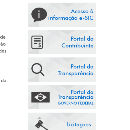
de,
ão,
des
 da