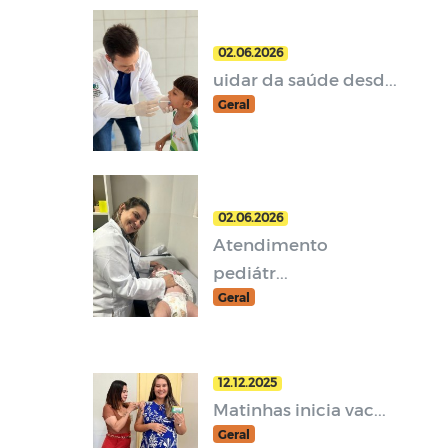
02.06.2026
uidar da saúde desd...
Geral
02.06.2026
Atendimento
pediátr...
Geral
12.12.2025
Matinhas inicia vac...
Geral