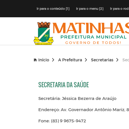
Ir para o conteúdo [1]
Ir para o menu [2]
Ir para o ro
Início
A Prefeitura
Secretarias
Sec
SECRETARIA DA SAÚDE
Secretária: Jéssica Bezerra de Araújo
Endereço: Av. Governador Antônio Mariz, 84
Fone: (83) 9 9675-9472