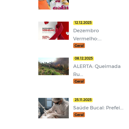
12.12.2025
Dezembro
Vermelho:...
Geral
08.12.2025
ALERTA: Queimada
Ru...
Geral
25.11.2025
Saúde Bucal: Prefei...
Geral